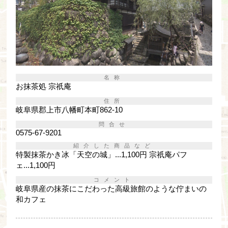
名称
お抹茶処 宗祇庵
住所
岐阜県郡上市八幡町本町862-10
問合せ
0575-67-9201
紹介した商品など
特製抹茶かき冰「天空の城」...1,100円 宗祇庵パフ
ェ...1,100円
コメント
岐阜県産の抹茶にこだわった高級旅館のような佇まいの
和カフェ