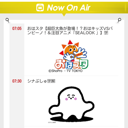
おはスタ【超巨大魚が登場！？おはキッズVSバ
07:05
ンビーノ！＆注目アニメ「SEALOOK 」】🈑
シナぷしゅ🈑🈖
07:30