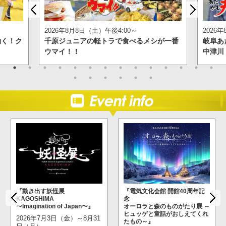
2026年8月8日（土）午後4:00～
2026
動く！ク
千原ジュニアの軽トラで食べるメシが一番
岐阜あ
ウマイ！！
中津川
『動き出す妖怪展
『電気文化会館 開館40周年記
KAGOSHIMA
念
〜Imagination of Japan〜』
オーロラと森のものがたり展 ～
ヒュッゲと童話がおしえてくれ
2026年7月3日（金）～8月31
たもの～』