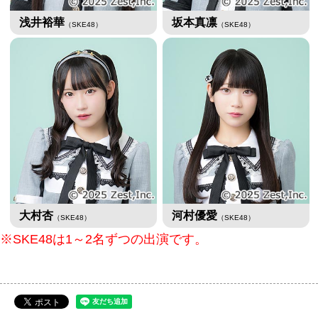
浅井裕華
坂本真凛
（SKE48）
（SKE48）
大村杏
河村優愛
（SKE48）
（SKE48）
※SKE48は1～2名ずつの出演です。