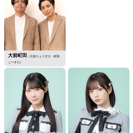
大前町田
（大前りょうすけ・町田
こーすけ）