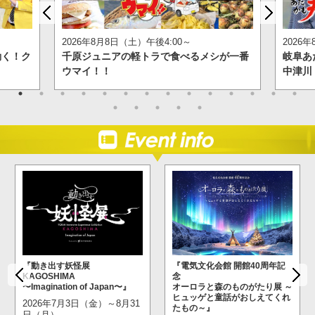
2026年8月8日（土）午後4:00～
2026
動く！ク
千原ジュニアの軽トラで食べるメシが一番
岐阜あ
ウマイ！！
中津川
『動き出す妖怪展
『電気文化会館 開館40周年記
KAGOSHIMA
念
〜Imagination of Japan〜』
オーロラと森のものがたり展 ～
ヒュッゲと童話がおしえてくれ
2026年7月3日（金）～8月31
たもの～』
日（月）