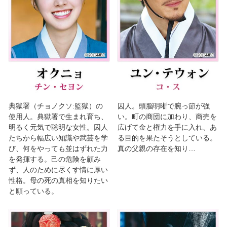
典獄署（チョノクソ:監獄）の
囚人。頭脳明晰で腕っ節が強
使用人。典獄署で生まれ育ち、
い。町の商団に加わり、商売を
明るく元気で聡明な女性。囚人
広げて金と権力を手に入れ、あ
たちから幅広い知識や武芸を学
る目的を果たそうとしている。
び、何をやっても並はずれた力
真の父親の存在を知り…
を発揮する。己の危険を顧み
ず、人のために尽くす情に厚い
性格。母の死の真相を知りたい
と願っている。