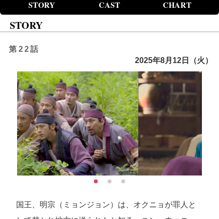
STORY
CAST
CHART
STORY
第22話
2025年8月12日（火）
国王、明宗（ミョンジョン）は、オクニョが罪人と