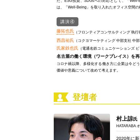
た、ESG投資、SDGsへの対応として、「Wel
は、「Well-Being」を取り入れたオフィス空
講演④
藤拓也氏
（フロンティアコンサルティング 執行役員
西昌祐氏
（コクヨマーケティング 中部支社 中部
氏家鉄也氏
（電通名鉄コミュニケーションズ ビ
名古屋の働く環境（ワークプレイス）を再
コロナ禍以降、多様化する働き方に企業は今どう
価値や意義について改めて考えます。
登壇者
村上諒
氏
HATARAB
2020年