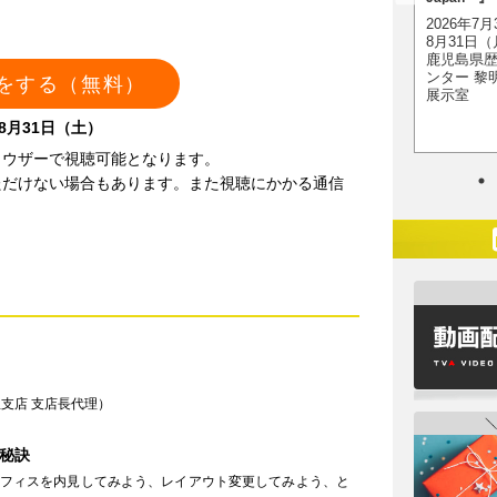
2026年11月28日（土）
（土）・11日（日）
2026年7
～2027年2月23日
名古屋市中小企業振興
8月31日
（火・祝）
会館 吹上ホール 第
鹿児島県
ＦＵＪＩなごや科学館
1ファッション展示場
ンター 黎
（名古屋市科学館）
をする（無料）
展示室
8月31日（土）
ラウザーで視聴可能となります。
ただけない場合もあります。また視聴にかかる通信
屋支店 支店長代理）
秘訣
フィスを内見してみよう、レイアウト変更してみよう、と