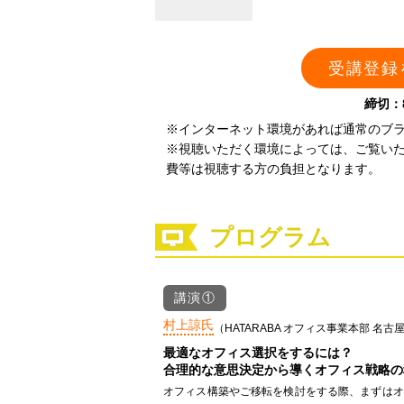
受講登録
締切：
※インターネット環境があれば通常のブ
※視聴いただく環境によっては、ご覧い
費等は視聴する方の負担となります。
プログラム
講演①
村上諒氏
（HATARABA オフィス事業本部 名古
最適なオフィス選択をするには？
合理的な意思決定から導くオフィス戦略の
オフィス構築やご移転を検討をする際、まずはオ