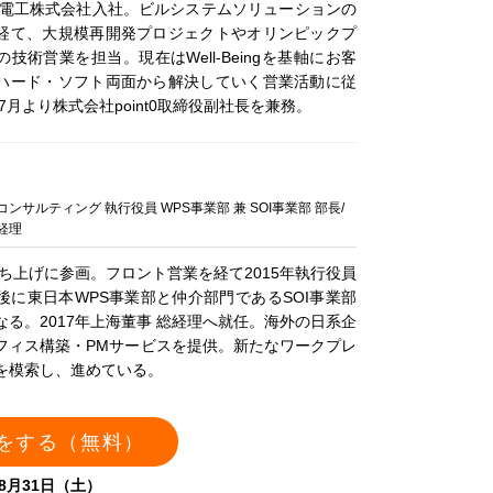
松下電工株式会社入社。ビルシステムソリューションの
経て、大規模再開発プロジェクトやオリンピックプ
技術営業を担当。現在はWell-Beingを基軸にお客
ハード・ソフト両面から解決していく営業活動に従
年7月より株式会社point0取締役副社長を兼務。
ンサルティング 執行役員 WPS事業部 兼 SOI事業部 部長/
経理
立ち上げに参画。フロント営業を経て2015年執行役員
後に東日本WPS事業部と仲介部門であるSOI事業部
なる。2017年上海董事 総経理へ就任。海外の日系企
フィス構築・PMサービスを提供。新たなワークプレ
を模索し、進めている。
をする（無料）
8月31日（土）