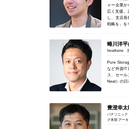
ャー企業か
広く支援。
し、支店長
戦略を」を
蜷川洋平
Neatframe
Pure Stor
など外資I
ス、セールス
Neat）
豊澄幸太
パナソニック
グ本部 アーキテ