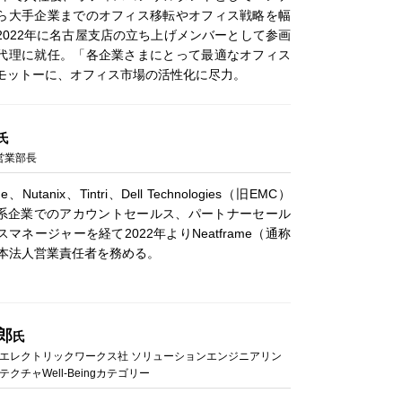
ら大手企業までのオフィス移転やオフィス戦略を幅
2022年に名古屋支店の立ち上げメンバーとして参画
代理に就任。「各企業さまにとって最適なオフィス
モットーに、オフィス市場の活性化に尽力。
氏
 営業部長
age、Nutanix、Tintri、Dell Technologies（旧EMC）
T系企業でのアカウントセールス、パートナーセール
マネージャーを経て2022年よりNeatframe（通称
の日本法人営業責任者を務める。
郎
氏
 エレクトリックワークス社 ソリューションエンジニアリン
クチャWell-Beingカテゴリー