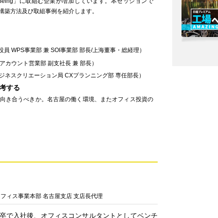
l-Being」に取組む企業が増加しています。本セッションで
間の構築方法及び取組事例を紹介します。
 WPS事業部 兼 SOI事業部 部長/上海董事・総経理）
アカウント営業部 副支社長 兼 部長）
ジネスクリエーション局 CXプランニング部 専任部長）
考する
向き合うべきか。名古屋の働く環境、またオフィス投資の
A オフィス事業本部 名古屋支店 支店長代理
に新卒で入社後、オフィスコンサルタントとしてベンチ