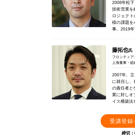
2008年
技術営業を
ロジェクトの
様の課題を
事。2019
藤拓也
氏
フロンティアコ
上海董事・総
2007年、
に就任し、
の責任者と
業に対しオ
イス構築法
受講登録
締切：