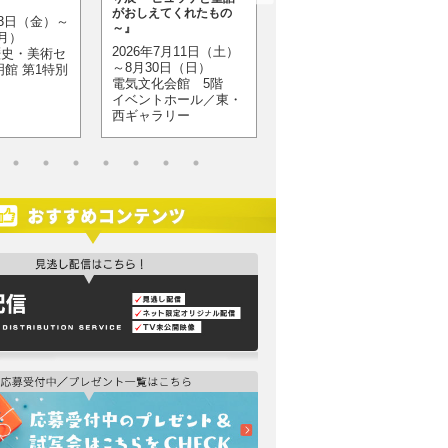
～ 8月30日（日）
がおしえてくれたもの
月3日（金）～
東奥日報新町ビル
～』
（月）
New’s ホール
2026年7月11日（土）
歴史・美術セ
～8月30日（日）
明館 第1特別
電気文化会館 5階
イベントホール／東・
西ギャラリー