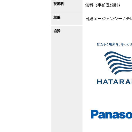
視聴料
無料（事前登録制）
主催
日経エージェンシー / 
毎週土曜夜6:3
協賛
千原ジュニア
ールド☆ ～
～