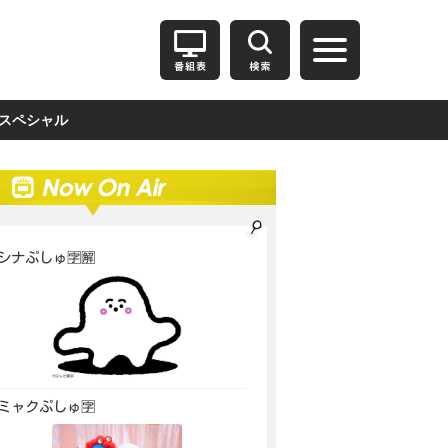
スペシャル
シナぷしゅ🈑🈖
ミャクぷしゅ🈑