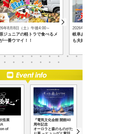
026年8月8日（土）午後4:00～
2026年8月8日（土）夜6:30～
原ジュニアの軽トラで食べるメ
岐阜あたりまえトラベル あた
が一番ウマイ！！
も夫婦旅 中津川・恵那 編
妖怪展
『電気文化会館 開館40
『動き出す浮世絵展
MA
周年記念
AOMORI』
on of
オーロラと森のものがた
2026年7月11日（土）
り展 ～ヒュッゲと童話