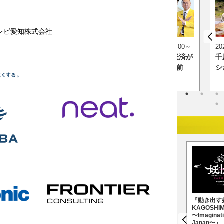
テレビ愛知株式会社
0～
2026年8月11日（火・祝）昼12:00～
2
の愛知あたりまえワ
日経スペシャル 最新技術で経済が
千
あなたの街に新仰天！
動く！クイズ X年後の当たり前
シ
『特別展「氷河期展 〜
『地球のお宝大集合！博
『動き出す
人類が見た4万年前の世
物マニア 2027』
KAGOSHI
界〜」』
〜Imaginati
2027年4月10日
Japan〜』