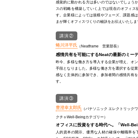
感覚的に動かれる方は多いのではないでしょうか
スの戦略を構築していく上では現在のオフィス
す。企業様によっては規模やフェーズ、課題感は
まが輝くオフィスづくりの秘訣をお伝えいたしま
講演②
蜷川洋平氏
（Neatframe 営業部長）
感情共有を可能にするNeatの最新のミー
昨今、多様な働き方を導入する企業が増え、オン
手段となりました。多様な働き方を選択する従業
感なく主体的に参加でき、参加者間の感情共有を
す。
講演③
豊澄幸太郎氏
（パナソニック エレクトリックワ
クチャWell-Beingカテゴリー）
オフィスに投資をする時代へ。「Well-B
人的資本の開示、優秀な人材の確保や離職率を