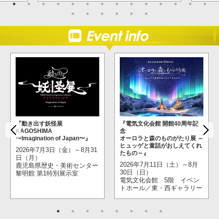
『動き出す妖怪展
『電気文化会館 開館40周年記
KAGOSHIMA
念
〜Imagination of Japan〜』
オーロラと森のものがたり展 ～
ヒュッゲと童話がおしえてくれ
2026年7月3日（金）～8月31
たもの～』
日（月）
2026年7月11日（土）～8月
鹿児島県歴史・美術センター
30日（日）
黎明館 第1特別展示室
電気文化会館 5階 イベン
トホール／東・西ギャラリー