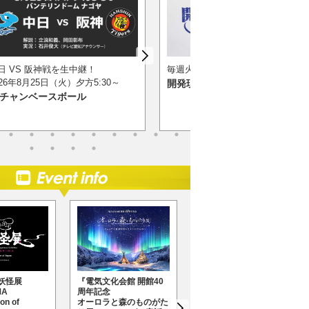
日
VS 阪神戦を生中継！
毎週火曜 夜10:58～
026年8月25日（火）夕方5:30～
開発現場へ行こう！
0チャンベースボール
妖怪展
『電気文化会館 開館40
『動き出す浮世絵展
MA
周年記念
AOMORI』
on of
オーロラと森のものがた
2026年7月11日（土）