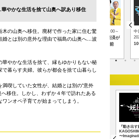
…華やかな生活を捨て山奥へ訳あり移住
栃木の山奥へ移住。廃材で作った家に住む驚
0～
2026年8月11日（火・祝）昼12:00～
中
の愛知あたりまえワ
日経スペシャル 最新技術で経済が
2
結婚とは別の意外な理由で福島の山奥へ…波
1
あなたの街に新仰天！
動く！クイズ X年後の当たり前
の華やかな生活を捨て、縁もゆかりもない秘
家で暮らす夫婦。彼らが都会を捨て山暮らし
を満喫していた女性が、結婚とは別の“意外
山奥へ移住。しかし、わずか４年で訪れたある
なワンオペ子育てが始まってしまう。
『特別展「氷河期展 〜
『地球のお宝大集合！博
『動き出す
人類が見た4万年前の世
物マニア 2027』
KAGOSHI
界〜」』
〜Imaginati
2027年4月10日