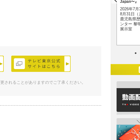
Japan〜』
2026年11月28日（土）
（土）・11日（日）
2026年7
～2027年2月23日
名古屋市中小企業振興
8月31日
（火・祝）
会館 吹上ホール 第
鹿児島県
ＦＵＪＩなごや科学館
1ファッション展示場
ンター 黎
（名古屋市科学館）
展示室
変更されることがありますのでご了承ください。