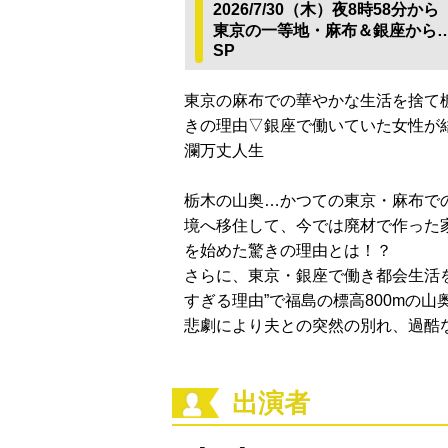
2026/7/30（木）夜8時58分から
東京の一等地・麻布＆銀座から
SP
東京の麻布での華やかな生活を捨て
毎週土曜夜6:3
千原ジュニア
きの理由▽銀座で働いていた女性が
ールド☆ ～
瀾万丈人生
～
栃木の山奥…かつての東京・麻布で
境へ移住して、今では廃材で作った
を始めた驚きの理由とは！？
さらに、東京・銀座で働き都会生活
すぎる理由”で福島の標高800mの
悲劇により夫との突然の別れ、過酷
出演者