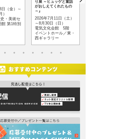
り展 ～ヒュッゲと童話
～ 8月30日（日）
がおしえてくれたもの
月3日（金）～
東奥日報新町ビル
～』
（月）
New’s ホール
2026年7月11日（土）
歴史・美術セ
～8月30日（日）
明館 第1特別
電気文化会館 5階
イベントホール／東・
西ギャラリー