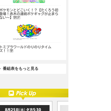
ポケモンとどこいく！？【たくろう初
登場！赤木の連続ポケギャグが止まら
ない〜】🈑🈓
トミプラワールドのりのりタイム
ズ！！🈑
番組表をもっと見る