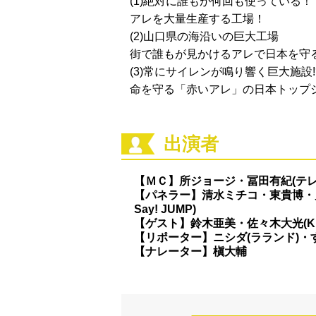
(1)絶対に誰もが何回も使っている！
アレを大量生産する工場！
(2)山口県の海沿いの巨大工場
街で誰もが見かけるアレで日本を守
(3)常にサイレンが鳴り響く巨大施設!
命を守る「赤いアレ」の日本トップ
出演者
【ＭＣ】所ジョージ・冨田有紀(テ
【パネラー】清水ミチコ・東貴博・児
Say! JUMP)
【ゲスト】鈴木亜美・佐々木大光(KEY
【リポーター】ニシダ(ラランド)・す
【ナレーター】槇大輔