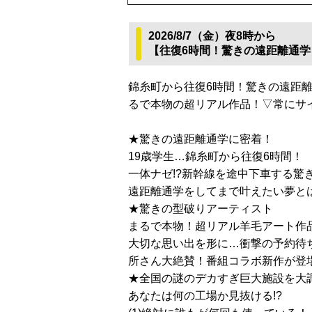
2026/8/7（金）夜8時から
【往復6時間！驚きの遠距離通学
錦糸町から往復6時間！驚きの遠距
るで本物の超リアル作品！▽常にサイ
★驚きの遠距離通学に密着！
19歳学生…錦糸町から往復6時間！
一体ナゼ!?新幹線を途中下車する驚
遠距離通学をしてまで叶えたい夢と
★驚きの型破りアーティスト
まるで本物！超リアル羊毛アート作
大切な思い出を形に…衝撃の予約待
所さん大絶賛！番組コラボ新作が登
★全国の謎のデカすぎ巨大施設を大
あなたは何の工場か見抜ける!?