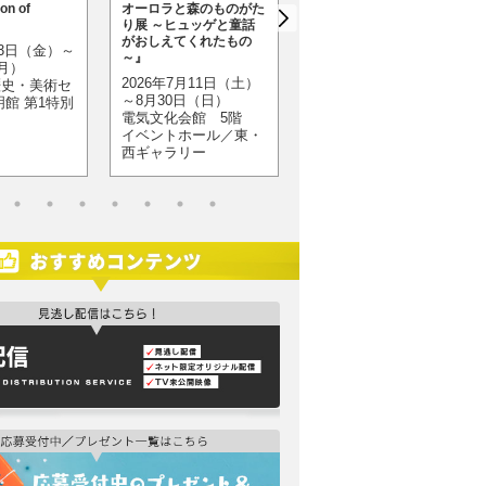
on of
オーロラと森のものがた
2026年7月11日（土）
り展 ～ヒュッゲと童話
～ 8月30日（日）
がおしえてくれたもの
月3日（金）～
東奥日報新町ビル
～』
（月）
New’s ホール
2026年7月11日（土）
歴史・美術セ
～8月30日（日）
明館 第1特別
電気文化会館 5階
イベントホール／東・
西ギャラリー