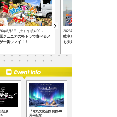
026年8月8日（土）午後4:00～
2026年8月8日（土）夜6:30～
原ジュニアの軽トラで食べるメ
岐阜あたりまえトラベル あた
が一番ウマイ！！
も夫婦旅 中津川・恵那 編
妖怪展
『電気文化会館 開館40
『動き出す浮世絵展
MA
周年記念
AOMORI』