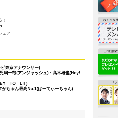
る！
?
シェア
レビ東京アナウンサー)
嶋一哉(アンジャッシュ)・髙木雄也(Hey!
 TO LIT)
がちゃん最高No.1(ぱーてぃーちゃん)