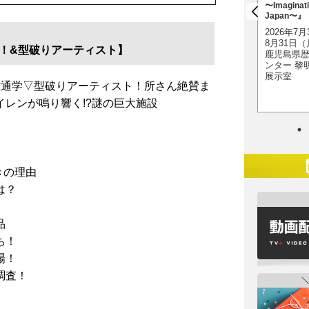
界〜」』
〜Imaginati
2027年4月10日
Japan〜』
2026年11月28日（土）
（土）・11日（日）
2026年7
～2027年2月23日
名古屋市中小企業振興
8月31日
（火・祝）
会館 吹上ホール 第
！&型破りアーティスト】
鹿児島県
ＦＵＪＩなごや科学館
1ファッション展示場
ンター 黎
（名古屋市科学館）
展示室
離通学▽型破りアーティスト！所さん絶賛ま
レンが鳴り響く!?謎の巨大施設
きの理由
は？
品
ち！
場！
調査！