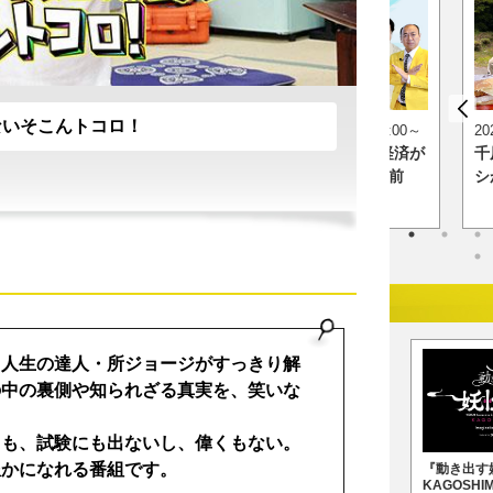
ないそこんトコロ！
0～
2026年8月11日（火・祝）昼12:00～
2
の愛知あたりまえワ
日経スペシャル 最新技術で経済が
千
あなたの街に新仰天！
動く！クイズ X年後の当たり前
シ
、人生の達人・所ジョージがすっきり解
の中の裏側や知られざる真実を、笑いな
ても、試験にも出ないし、偉くもない。
豊かになれる番組です。
『特別展「氷河期展 〜
『地球のお宝大集合！博
『動き出す
人類が見た4万年前の世
物マニア 2027』
KAGOSHI