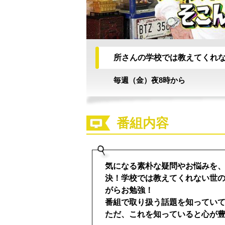
所さんの学校では教えてくれ
毎週土曜夜6:3
千原ジュニア
毎週（金）夜8時から
ールド☆ ～
～
番組内容
気になる素朴な疑問やお悩みを
決！学校では教えてくれない世
がらお勉強！
番組で取り扱う話題を知ってい
ただ、これを知っていると心が