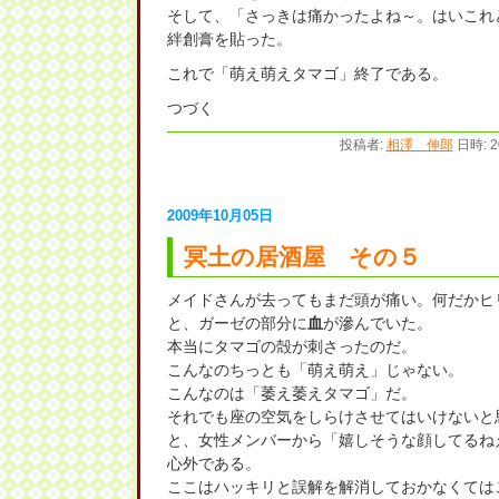
そして、「さっきは痛かったよね～。はいこれ
絆創膏を貼った。
これで「萌え萌えタマゴ」終了である。
つづく
投稿者:
相澤 伸郎
日時: 2
2009年10月05日
冥土の居酒屋 その５
メイドさんが去ってもまだ頭が痛い。何だかヒ
と、ガーゼの部分に
血
が滲んでいた。
本当にタマゴの殻が刺さったのだ。
こんなのちっとも「萌え萌え」じゃない。
こんなのは「萎え萎えタマゴ」だ。
それでも座の空気をしらけさせてはいけないと
と、女性メンバーから「嬉しそうな顔してるね
心外である。
ここはハッキリと誤解を解消しておかなくてはこ