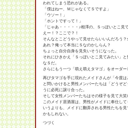
われてしまう恐れがある。
「僕はねー、ＭじゃなくてＳですよ」
「ウソー！」
「ホントですって！」
「じゃあ・・・・・♪相澤の、Ｓっぽいとこ見
えー！？ここで？！
そんなとこどうやって見せたらいいんだろう？
あれ？俺って本当にＳなのかしらん？
ちょっと自分自身を見失いそうになった。
それにひきかえ「Ｓっぽいとこ見てみたい」と
なＳだ。
さらにもう一つ「萌え萌えタマゴ」をオーダー
再びタマゴを手に現れたメイドさんが「今度は
と問いかけると男性メンバーたちは「どうぞど
うに必死に譲り合った。
そして女性メンバーたちはその様子を見て大笑
このメイド居酒屋は、男性がメイドに奉仕して
いうよりも、メイドに翻弄される男性たちを見
かもしれない。
つづく