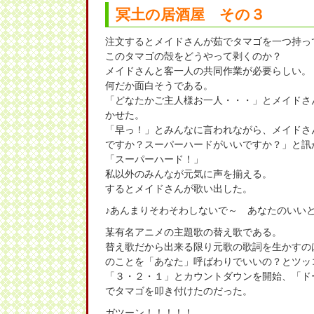
冥土の居酒屋 その３
注文するとメイドさんが茹でタマゴを一つ持っ
このタマゴの殻をどうやって剥くのか？
メイドさんと客一人の共同作業が必要らしい。
何だか面白そうである。
「どなたかご主人様お一人・・・」とメイドさ
かせた。
「早っ！」とみんなに言われながら、メイドさ
ですか？スーパーハードがいいですか？」と訊
「スーパーハード！」
私以外のみんなが元気に声を揃える。
するとメイドさんが歌い出した。
♪あんまりそわそわしないで～ あなたのいい
某有名アニメの主題歌の替え歌である。
替え歌だから出来る限り元歌の歌詞を生かすの
のことを「あなた」呼ばわりでいいの？とツッ
「３・２・１」とカウントダウンを開始、「ド
でタマゴを叩き付けたのだった。
ガツーン！！！！！