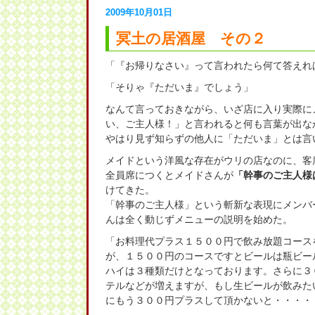
2009年10月01日
冥土の居酒屋 その２
「『お帰りなさい』って言われたら何て答えれ
「そりゃ『ただいま』でしょう」
なんて言っておきながら、いざ店に入り実際に
い、ご主人様！」と言われると何も言葉が出な
やはり見ず知らずの他人に「ただいま」とは言
メイドという洋風な存在がウリの店なのに、客
全員席につくとメイドさんが
「幹事のご主人様
けてきた。
「幹事のご主人様」という斬新な表現にメンバ
んは全く動じずメニューの説明を始めた。
「お料理代プラス１５００円で飲み放題コース
が、１５００円のコースですとビールは瓶ビー
ハイは３種類だけとなっております。さらに３
テルなどが増えますが、もし生ビールが飲みた
にもう３００円プラスして頂かないと・・・・