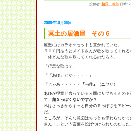
投稿者:
相澤 伸郎
日時: 2
2009年10月06日
冥土の居酒屋 その６
座敷にはカラオケセットも置かれていた。
５００円払うとメイドさんが歌を歌ってくれる
一体どんな歌を歌ってくれるのだろう。
「得意な歌は？」
「『あゆ』とか・・・・」
「じゃあ・・・・・
『与作』（
ニヤリ）」
あゆが得意と言っている人間にサブちゃんのド
て、
超Ｓっぽくないですか？
私はさっきからずっと自分のＳっぽさをアピー
だ。
ところが、そんな意図はちっとも伝わらなかっ
さん！」という言葉を投げつけられたのだった