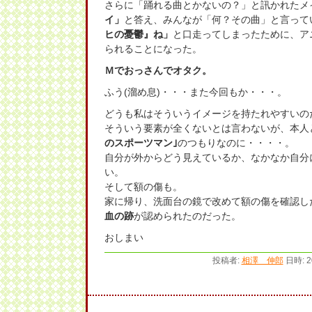
さらに「踊れる曲とかないの？」と訊かれたメ
イ」
と答え、みんなが「何？その曲」と言って
ヒの憂鬱』ね」
と口走ってしまったために、ア
られることになった。
Ｍでおっさんでオタク。
ふう(溜め息)・・・また今回もか・・・。
どうも私はそういうイメージを持たれやすいの
そういう要素が全くないとは言わないが、本人
のスポーツマン｣
のつもりなのに・・・・。
自分が外からどう見えているか、なかなか自分
い。
そして額の傷も。
家に帰り、洗面台の鏡で改めて額の傷を確認し
血の跡
が認められたのだった。
おしまい
投稿者:
相澤 伸郎
日時: 2