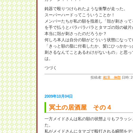
鈍器で殴りつけられたような衝撃が走った。
スーパーハードってこういうことか！
メンバーたちが私の額を指差し「殻が刺さって
を手で払うとパラパラパラとタマゴの殻の破片
本当に殻が刺さったのだろうか？
何しろ本人は自分の額がどういう状態になって
「きっと額の脂に付着したか、髪にひっかかっ
刺さるなんてことあるわけがないもの」と思っ
は。
つづく
投稿者:
相澤 伸郎
日時: 2
2009年10月04日
冥土の居酒屋 その４
一方メイドさんは私の額の状態よりもフラッシ
た。
私がメイドさんにタマゴで殴打される瞬間をデ