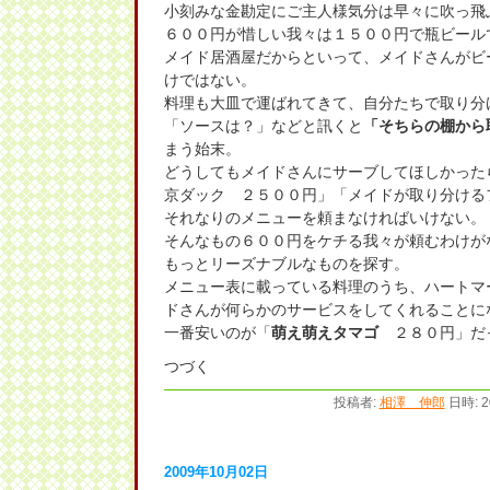
小刻みな金勘定にご主人様気分は早々に吹っ飛
６００円が惜しい我々は１５００円で瓶ビール
メイド居酒屋だからといって、メイドさんがビ
けではない。
料理も大皿で運ばれてきて、自分たちで取り分
「ソースは？」などと訊くと
「そちらの棚から
まう始末。
どうしてもメイドさんにサーブしてほしかった
京ダック ２５００円」「メイドが取り分ける
それなりのメニューを頼まなければいけない。
そんなもの６００円をケチる我々が頼むわけが
もっとリーズナブルなものを探す。
メニュー表に載っている料理のうち、ハートマ
ドさんが何らかのサービスをしてくれることに
一番安いのが「
萌え萌えタマゴ
２８０円」だ
つづく
投稿者:
相澤 伸郎
日時: 2
2009年10月02日